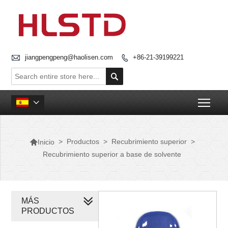

jiangpengpeng@haolisen.com
+86-21-39199221


Togg


>
Productos
>
Recubrimiento superior
>
Inicio
Recubrimiento superior a base de solvente
MÁS
PRODUCTOS