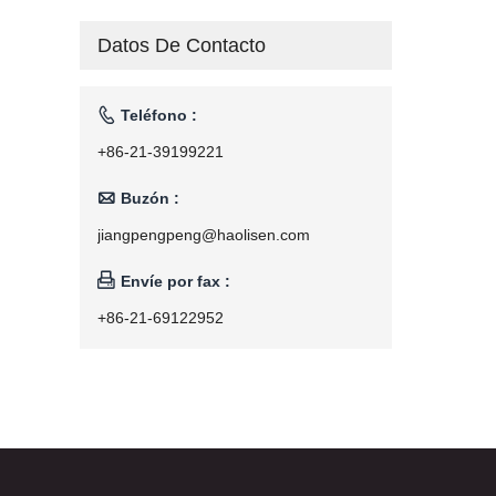
Datos De Contacto

Teléfono :
+86-21-39199221

Buzón :
jiangpengpeng@haolisen.com

Envíe por fax :
+86-21-69122952