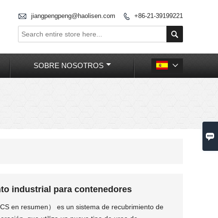

jiangpengpeng@haolisen.com
+86-21-39199221


SOBRE NOSOTROS


to industrial para contenedores
S en resumen） es un sistema de recubrimiento de