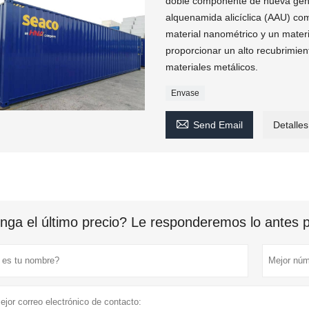
doble componente de nueva gener
alquenamida alicíclica (AAU) com
material nanométrico y un materi
proporcionar un alto recubrimien
materiales metálicos.
Envase

Send Email
Detalles
nga el último precio? Le responderemos lo antes po