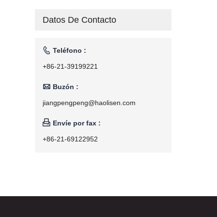
Datos De Contacto

Teléfono :
+86-21-39199221

Buzón :
jiangpengpeng@haolisen.com

Envíe por fax :
+86-21-69122952