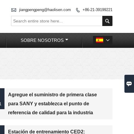

jiangpengpeng@haolisen.com
+86-21-39199221


SOBRE NOSOTROS


Agregue el suministro de primera clase
para SANY y establezca el punto de
1
referencia de calidad para la industria
Estación de entrenamiento CED2: