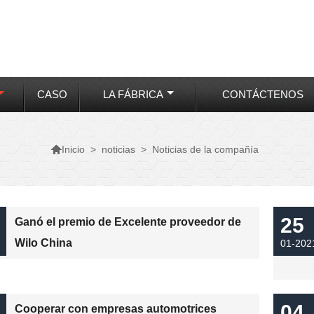
CASO
LA FÁBRICA
CONTÁCTENOS

>
noticias
>
Noticias de la compañía
Inicio
25
Ganó el premio de Excelente proveedor de
Wilo China
01-202
04
Cooperar con empresas automotrices