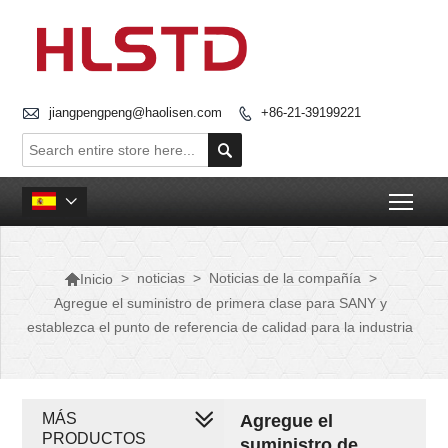

jiangpengpeng@haolisen.com
+86-21-39199221


Togg


>
noticias
>
Noticias de la compañía
>
Inicio
Agregue el suministro de primera clase para SANY y
establezca el punto de referencia de calidad para la industria
MÁS
Agregue el
PRODUCTOS
suministro de