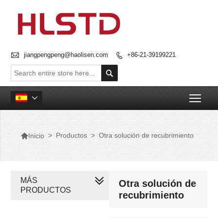

jiangpengpeng@haolisen.com
+86-21-39199221


Togg


>
Productos
>
Otra solución de recubrimiento
Inicio
MÁS
Otra solución de
PRODUCTOS
recubrimiento