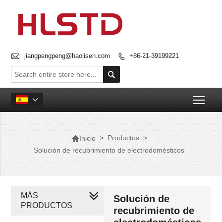

jiangpengpeng@haolisen.com
+86-21-39199221


Togg


>
Productos
>
Inicio
Solución de recubrimiento de electrodomésticos
MÁS
Solución de
PRODUCTOS
recubrimiento de