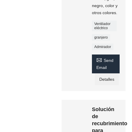
negro, color y
otros colores.
Ventilador
eléctrico
granjero
Admirador

Send
Email
Detalles
Solución
de
recubrimiento
para