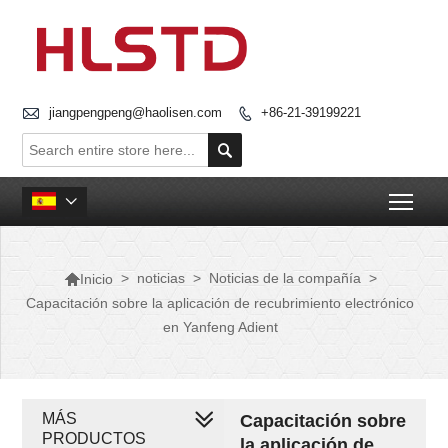

jiangpengpeng@haolisen.com
+86-21-39199221


Togg


>
noticias
>
Noticias de la compañía
>
Inicio
Capacitación sobre la aplicación de recubrimiento electrónico
en Yanfeng Adient
MÁS
Capacitación sobre
PRODUCTOS
la aplicación de