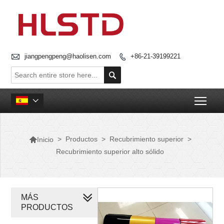

jiangpengpeng@haolisen.com
+86-21-39199221


Togg


>
Productos
>
Recubrimiento superior
>
Inicio
Recubrimiento superior alto sólido
MÁS
PRODUCTOS