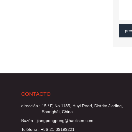
pre
CONTACTO
dirección :
15 / F, No 1185, Huyi Road, Distrito Jiading,
Shanghái, China
Buzón :
jiangpengpeng@haolisen.com
Teléfono :
+86-21-39199221