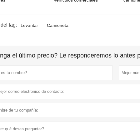
ses
vehículos comerciales
camione
del tag:
Levantar
Camioneta
nga el último precio? Le responderemos lo antes po