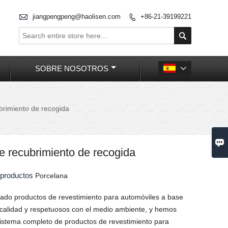

jiangpengpeng@haolisen.com
+86-21-39199221


SOBRE NOSOTROS

brimiento de recogida

e recubrimiento de recogida
s productos
Porcelana
ado productos de revestimiento para automóviles a base
 calidad y respetuosos con el medio ambiente, y hemos
sistema completo de productos de revestimiento para