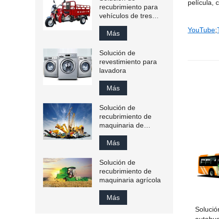
película, 
recubrimiento para
vehículos de tres
ruedas
YouTube
;
Más
Solución de
revestimiento para
lavadora
Más
Solución de
recubrimiento de
maquinaria de
ingeniería
Más
Solución de
recubrimiento de
maquinaria agrícola
Más
Solució