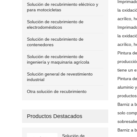
Imprimado
Solución de recubrimiento eléctrico y
para motocicletas
la oxidac
acrílico, 
Solución de recubrimiento de
electrodomésticos
Imprimado
la oxidac
Solución de recubrimiento de
acrílico, 
contenedores
Pintura d
Solución de recubrimiento de
producción
ingeniería y maquinaria agrícola
tiene un e
Solución general de revestimiento
Pintura de
industrial
aluminio y
Otra solución de recubrimiento
productos
Barniz a 
solo comp
Productos Destacados
sobresalie
Barniz a b
Solución de