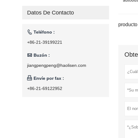
autobu
Datos De Contacto
producto 

Teléfono :
+86-21-39199221
Obte

Buzón :
jiangpengpeng@haolisen.com

Envíe por fax :
+86-21-69122952