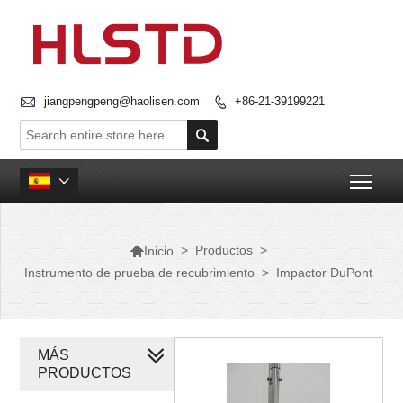

jiangpengpeng@haolisen.com
+86-21-39199221


Togg


>
Productos
>
Inicio
Instrumento de prueba de recubrimiento
>
Impactor DuPont
MÁS
PRODUCTOS