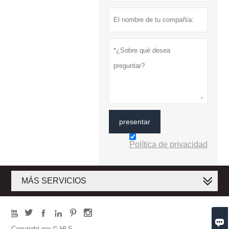
presentar
Política de privacidad
MÁS SERVICIOS







Copyright por © HLS