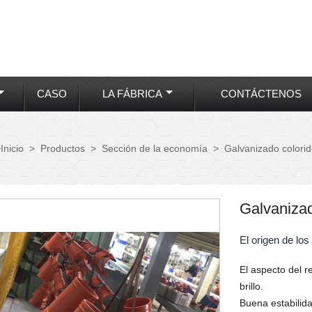
CASO
LA FÁBRICA
CONTÁCTENOS

>
Productos
>
Sección de la economía
>
Galvanizado colori
Inicio
Galvanizad
El origen de lo
El aspecto del r
brillo.
Buena estabilid