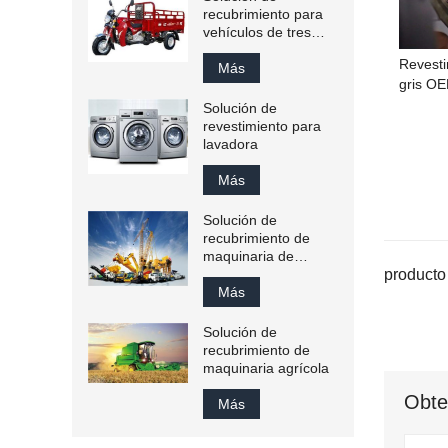
recubrimiento para
vehículos de tres
ruedas
Revesti
Más
gris OE
Solución de
revestimiento para
lavadora
Más
Solución de
recubrimiento de
maquinaria de
ingeniería
producto 
Más
Solución de
recubrimiento de
maquinaria agrícola
Obte
Más