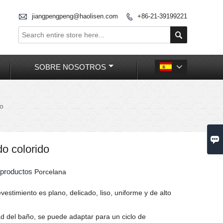

jiangpengpeng@haolisen.com
+86-21-39199221


SOBRE NOSOTROS

do

o colorido
s productos
Porcelana
evestimiento es plano, delicado, liso, uniforme y de alto
ad del baño, se puede adaptar para un ciclo de