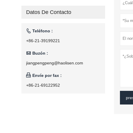
Datos De Contacto

Teléfono :
+86-21-39199221

Buzón :
jiangpengpeng@haolisen.com

Envíe por fax :
+86-21-69122952
pre